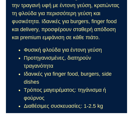
την τραγανή υφή με έντονη γεύση, κρατώντας
τη φλούδα για περισσότερη γεύση και
φυσικότητα. Ιδανικές για burgers, finger food
και delivery, προσφέρουν σταθερή απόδοση
και premium εμφάνιση σε κάθε πιάτο.
Φυσική φλούδα για έντονη γεύση
Προτηγανισμένες, διατηρούν
τραγανότητα
Ιδανικές για finger food, burgers, side
dishes
Τρόπος μαγειρέματος: τηγάνισμα ή
φούρνος
Διαθέσιμες συσκευασίες: 1-2.5 kg