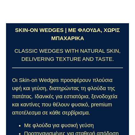
SKIN-ON WEDGES | ΜΕ ΦΛΟΥΔΑ, ΧΩΡΙΣ
ΜΠΑΧΑΡΙΚΑ
CLASSIC WEDGES WITH NATURAL SKIN,
DELIVERING TEXTURE AND TASTE.
Οι Skin-on Wedges προσφέρουν πλούσια
υφή και γεύση, διατηρώντας τη φλούδα της
πατάτας. Ιδανικές για εστιατόρια, ξενοδοχεία
και καντίνες που θέλουν φυσικό, premium
αποτέλεσμα σε κάθε σερβίρισμα.
Με φλούδα για φυσική γεύση
Προτηγανισμένες για σταθερή απόδοση